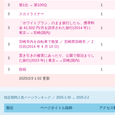
3
第1位 → 第100位
1
3
スカイライナー
1
「ホワイトプラン」のまま旅行したら、携帯料
3
金 41,502 円/月を請求された旅行(2014 年) |
1
東京←→宮崎(国内)
宮崎市内を自転車で散策 ／ 宮崎県宮崎市 ／ 2
3
1
日目(2014 年 4 月 10 日)
置き引きの被害にあったり、公園で寝泊まりし
3
1
た旅行(2023 年) | 東京←→宮崎(国内)
3
投稿
1
2025/2/3 1:02 更新
指定期間人気ページランキング ／ 2025-1-30 → 2025-2-2
順位
ページタイトル抜粋
アクセス