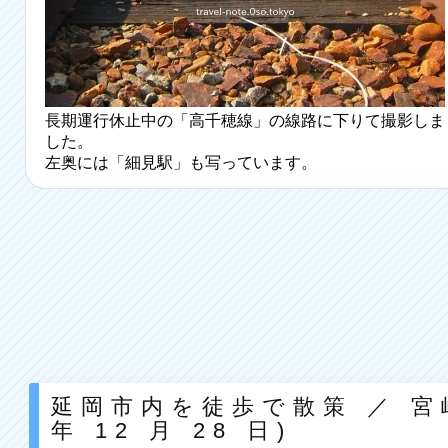
長期運行休止中の「高千穂線」の線路に下りて撮影しま
した。
左奥には「細見駅」も写っています。
延岡市内を徒歩で散策 ／ 宮崎
年 12 月 28 日)